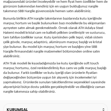
mağazasındaki ürünleri inceleyebilir ve hem fiyat hem özellikler hem de
görünüm bakımından kendiniz için en uygun bulduğunuz nargile
takımınızı SBB Nargile güvencesiyle hemen satın alabilirsiniz.
Bununla birlikte ATH nargile takımlarının bazılarında kutu içeriğinde
marpuç hortum ve başlık bulunurken bazı modellerde bu ekipmanları
ayrıyeten satın almak gerekmektedir. Örnek olarak ATH Adalya Steel
Hatemi modeli kristal cam ve kaliteli çelikten üretilmiştir ve susturucu,
tam tahliye özellikler sunar. Kutu içerisinden çelik tepsi, vidalı sistem
çelik gövde, marpuç adaptörü, alüminyum marpuç başlığı ve kristal
şişe bulunur. Bu model için marpuç hortum ve başlığını yine SBB
Nargile firmasındaki nargile malzemeleri bölümünden online satın
alabilirsiniz.
ATH Trak modeli ile kıyasladığımızda ise kutu içeriğinde soft touch
marpuç hortumu, özel renklendirilmiş Rus camı ve çelik marpuç başlığı
da bulunur. Farklı özellikler ve kutu içeriği olan ürünlerin fiyatları
değişeceğinden bütçenize uygun bir alışveriş için incelemeleri iyi
yapmalısınız. Ürünlerde sunulan taksitlendirme seçenekleri sayesinde
alışverişinizi bütçe dostu şekilde gerçekleştirebilir ve dilediğiniz zaman
nargile takımınıza sahip olabilirsiniz.
KURUMSAL