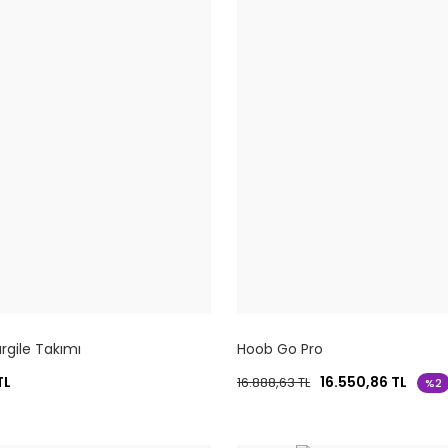
rgile Takımı
Hoob Go Pro
TL
16.550,86 TL
16.888,63 TL
%2