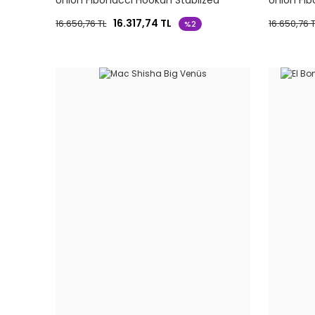
Union Fibonacci Hookah Stablized
Union Fib
Wood Nargile Takımı
Takımı
16.317,74 TL
16.650,76 TL
16.650,76 
%2