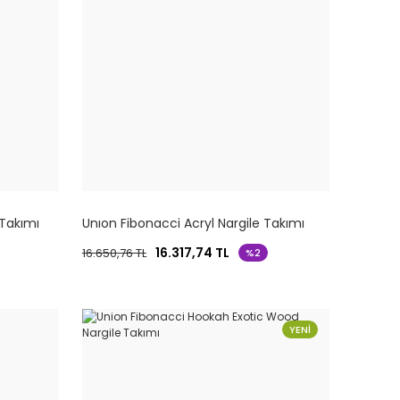
 Takımı
Unıon Fibonacci Acryl Nargile Takımı
16.317,74 TL
16.650,76 TL
%2
YENİ