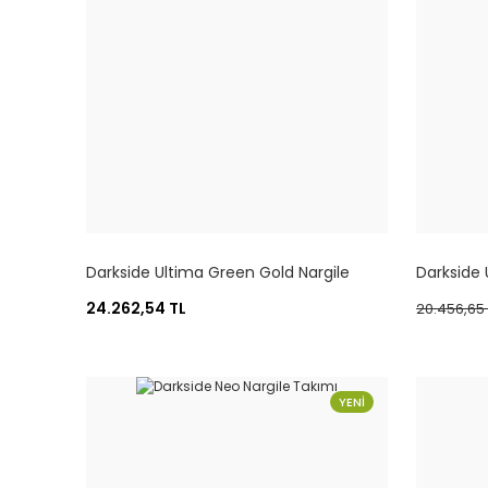
Darkside Ultima Green Gold Nargile
Darkside 
Takımı | Premium Tasarım
Premium 
24.262,54 TL
20.456,65 
YENİ