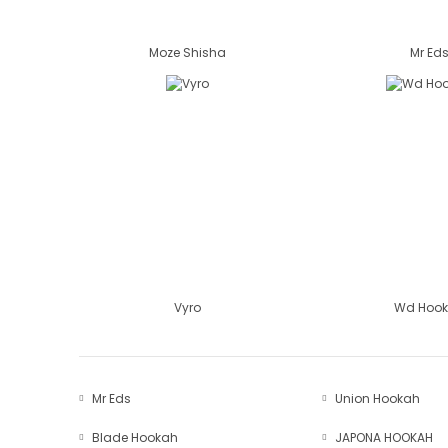
Moze Shisha
Mr Ed
Vyro
Wd Hoo
Mr Eds
Union Hookah
Blade Hookah
JAPONA HOOKAH