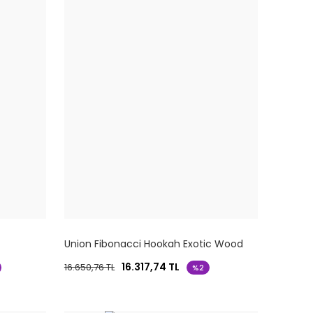
Union Fibonacci Hookah Exotic Wood
Nargile Takımı
16.317,74 TL
16.650,76 TL
%2