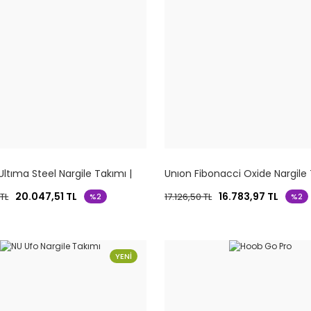
Ultıma Steel Nargile Takımı |
Unıon Fibonacci Oxide Nargile
Çelik Tasarım
20.047,51 TL
16.783,97 TL
TL
17.126,50 TL
%2
%2
YENİ