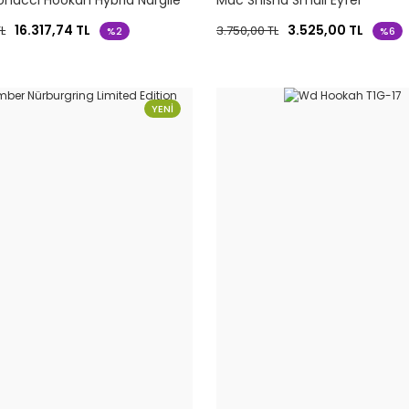
onacci Hookah Hybrid Nargile
Mac Shisha Small Eyfel
16.317,74 TL
3.525,00 TL
TL
3.750,00 TL
%2
%6
YENİ