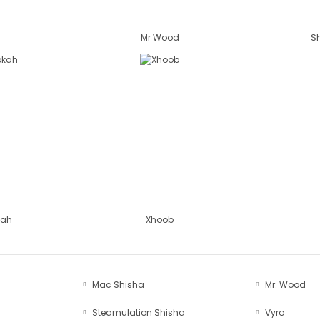
s
Mr Wood
Sh
kah
Xhoob
Mac Shisha
Mr. Wood
Steamulation Shisha
Vyro