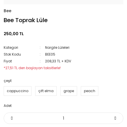
Bee
Bee Toprak Lüle
250,00 TL
Kategori
Nargile Lüleleri
Stok Kodu
BEE05
Fiyat
208,33 TL + KDV
*27,51 TL den başlayan taksitlerle!
çeşit
cappuccino
çift elma
grape
peach
Adet