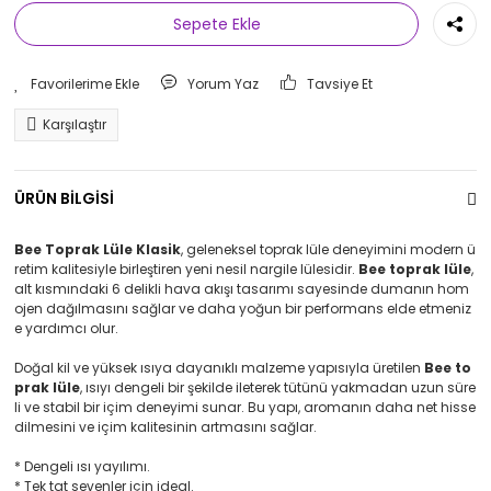
Sepete Ekle
Yorum Yaz
Tavsiye Et
Karşılaştır
ÜRÜN BİLGİSİ
Bee Toprak Lüle Klasik
, geleneksel toprak lüle deneyimini modern ü
retim kalitesiyle birleştiren yeni nesil nargile lülesidir.
Bee toprak lüle
,
alt kısmındaki 6 delikli hava akışı tasarımı sayesinde dumanın hom
ojen dağılmasını sağlar ve daha yoğun bir performans elde etmeniz
e yardımcı olur.
Doğal kil ve yüksek ısıya dayanıklı malzeme yapısıyla üretilen
Bee to
prak lüle
, ısıyı dengeli bir şekilde ileterek tütünü yakmadan uzun süre
li ve stabil bir içim deneyimi sunar. Bu yapı, aromanın daha net hisse
dilmesini ve içim kalitesinin artmasını sağlar.
* Dengeli ısı yayılımı.
* Tek tat sevenler için ideal.