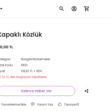
Kapaklı Közlük
0,00 TL
ategori
Nargile Malzemeleri
tok Kodu
KK01
iyat
59,32 TL + KDV
7,70 TL den başlayan taksitlerle!
Gelince Haber Ver
Yorum Yaz
Tavsiye Et