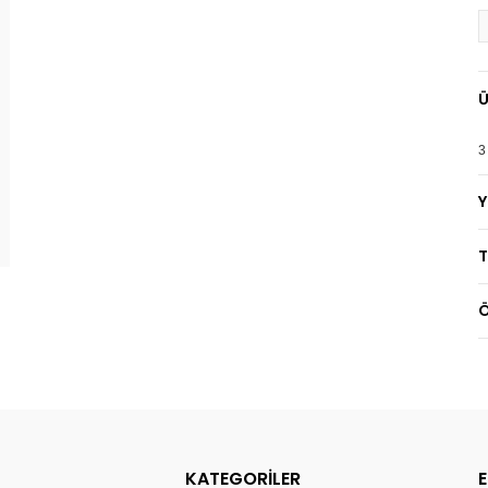
Ü
3
T
Ö
KATEGORİLER