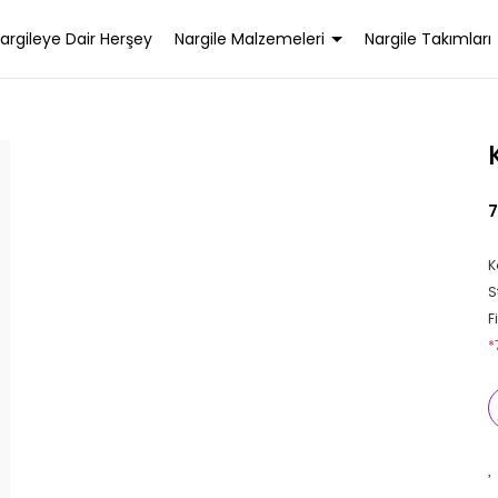
argileye Dair Herşey
Nargile Malzemeleri
Nargile Takımları
7
K
S
F
*