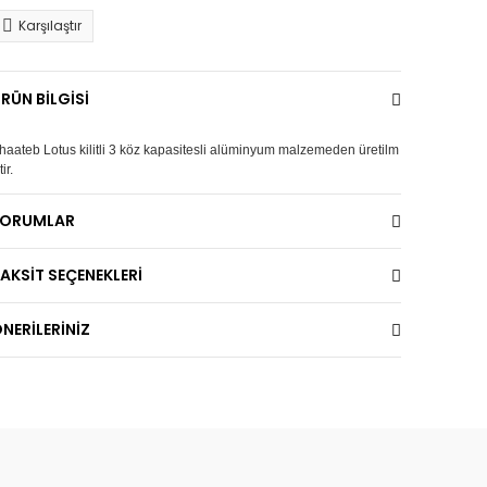
Karşılaştır
RÜN BİLGİSİ
haateb Lotus kilitli 3 köz kapasitesli alüminyum malzemeden üretilm
tir.
YORUMLAR
AKSİT SEÇENEKLERİ
NERİLERİNİZ