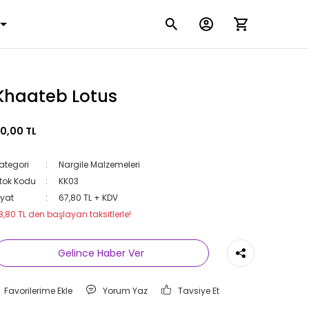
Khaateb Lotus
0,00 TL
ategori
Nargile Malzemeleri
tok Kodu
KK03
iyat
67,80 TL + KDV
8,80 TL den başlayan taksitlerle!
Gelince Haber Ver
Yorum Yaz
Tavsiye Et