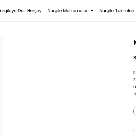
argileye Dair Herşey
Nargile Malzemeleri
Nargile Takımları
8
K
S
F
*