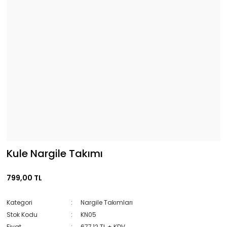
Kule Nargile Takımı
799,00 TL
Kategori
Nargile Takımları
Stok Kodu
KN05
Fiyat
677,12 TL + KDV