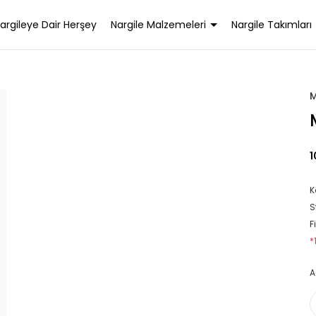
argileye Dair Herşey
Nargile Malzemeleri
Nargile Takımları
1
K
S
F
*
A