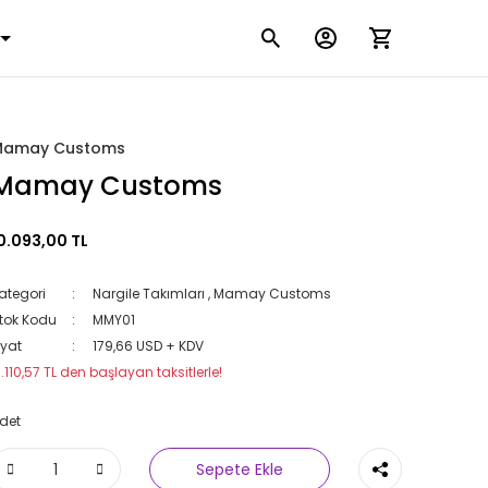
Mamay Customs
Mamay Customs
0.093,00 TL
ategori
Nargile Takımları
,
Mamay Customs
tok Kodu
MMY01
iyat
179,66 USD + KDV
1.110,57 TL den başlayan taksitlerle!
det
Sepete Ekle