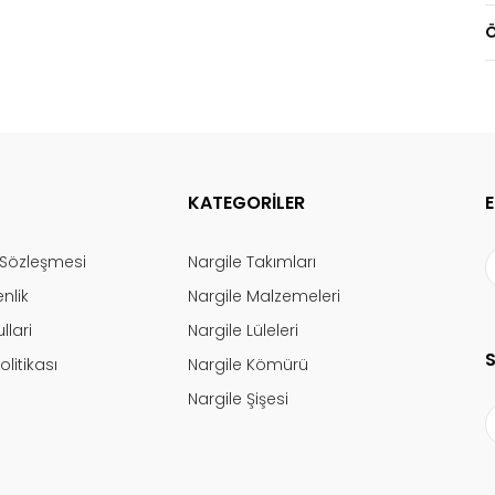
Ö
KATEGORİLER
ş Sözleşmesi
Nargile Takımları
enlik
Nargile Malzemeleri
llari
Nargile Lüleleri
olitikası
Nargile Kömürü
Nargile Şişesi