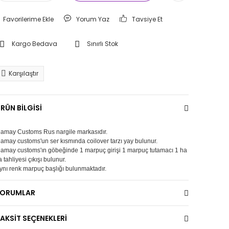
Yorum Yaz
Tavsiye Et
Kargo Bedava
Sınırlı Stok
Karşılaştır
RÜN BİLGİSİ
amay Customs Rus nargile markasıdır.
amay customs'un ser kısmında coilover tarzı yay bulunur.
amay customs'ın göbeğinde 1 marpuç girişi 1 marpuç tutamacı 1 ha
a tahliyesi çıkışı bulunur.
ynı renk marpuç başlığı bulunmaktadır.
YORUMLAR
AKSİT SEÇENEKLERİ