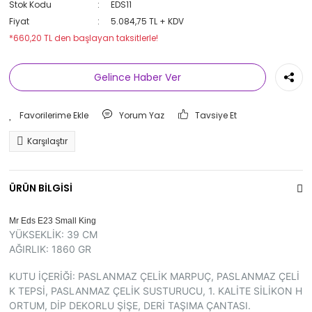
Stok Kodu
EDS11
Fiyat
5.084,75 TL + KDV
*660,20 TL den başlayan taksitlerle!
Gelince Haber Ver
Yorum Yaz
Tavsiye Et
Karşılaştır
ÜRÜN BİLGİSİ
Mr Eds E23 Small King
YÜKSEKLİK: 39 CM
AĞIRLIK: 1860 GR
KUTU İÇERİĞİ: PASLANMAZ ÇELİK MARPUÇ, PASLANMAZ ÇELİ
K TEPSİ, PASLANMAZ ÇELİK SUSTURUCU, 1. KALİTE SİLİKON H
ORTUM, DİP DEKORLU ŞİŞE, DERİ TAŞIMA ÇANTASI.