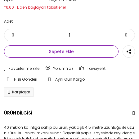
*6,60 TL den başlayan taksitlerle!
Adet
Sepete Ekle
Yorum Yaz
Tavsiye Et
Hızlı Gönderi
Aynı Gün Kargo
Karşılaştır
ÜRÜN BİLGİSİ
40 mikron kalınlığa sahip bu ürün, yaklaşık 4.5 metre uzunluğu ile uzu
n süreli kullanım imkanı sunar. Dayanıklı yapısı sayesinde ısıyı denge
li bir şekilde ileterek nargile hazırlama sürecinde verimli bir kullanım s