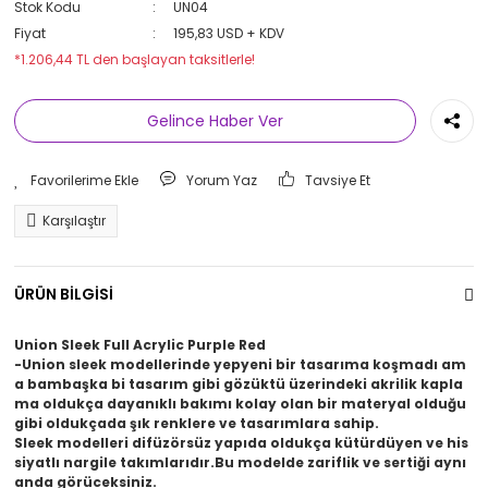
Stok Kodu
UN04
Fiyat
195,83 USD + KDV
*1.206,44 TL den başlayan taksitlerle!
Gelince Haber Ver
Yorum Yaz
Tavsiye Et
Karşılaştır
ÜRÜN BİLGİSİ
Union Sleek Full Acrylic Purple Red
-Union sleek modellerinde yepyeni bir tasarıma koşmadı am
a bambaşka bi tasarım gibi gözüktü üzerindeki akrilik kapla
ma oldukça dayanıklı bakımı kolay olan bir materyal olduğu
gibi oldukçada şık renklere ve tasarımlara sahip.
Sleek modelleri difüzörsüz yapıda oldukça kütürdüyen ve his
siyatlı nargile takımlarıdır.Bu modelde zariflik ve sertiği aynı
anda görüceksiniz.