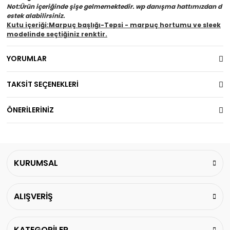
Not:Ürün içeriğinde şişe gelmemektedir. wp danışma hattımızdan d
estek alabilirsiniz.
Kutu içeriği:Marpuç başlığı-Tepsi - marpuç hortumu ve sleek
modelinde seçtiğiniz renktir.
YORUMLAR
TAKSİT SEÇENEKLERİ
ÖNERİLERİNİZ
KURUMSAL
ALIŞVERİŞ
KATEGORİLER