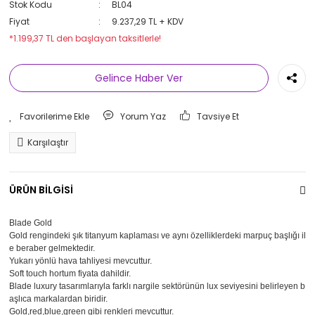
Stok Kodu
BL04
Fiyat
9.237,29 TL + KDV
*1.199,37 TL den başlayan taksitlerle!
Gelince Haber Ver
Yorum Yaz
Tavsiye Et
Karşılaştır
ÜRÜN BİLGİSİ
Blade Gold
Gold rengindeki şık titanyum kaplaması ve aynı özelliklerdeki marpuç başlığı il
e beraber gelmektedir.
Yukarı yönlü hava tahliyesi mevcuttur.
Soft touch hortum fiyata dahildir.
Blade luxury tasarımlarıyla farklı nargile sektörünün lux seviyesini belirleyen b
aşlıca markalardan biridir.
Gold,red,blue,green gibi renkleri mevcuttur.