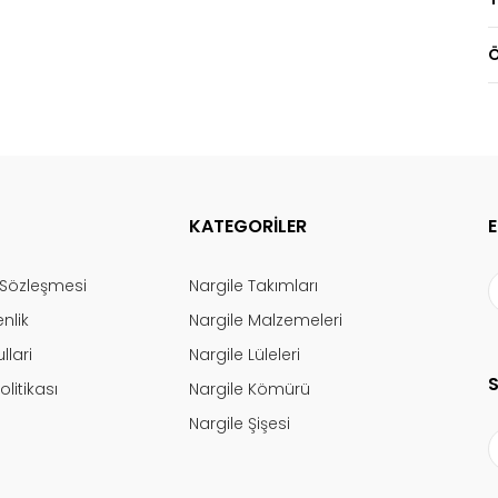
Ö
KATEGORİLER
ş Sözleşmesi
Nargile Takımları
enlik
Nargile Malzemeleri
llari
Nargile Lüleleri
olitikası
Nargile Kömürü
Nargile Şişesi