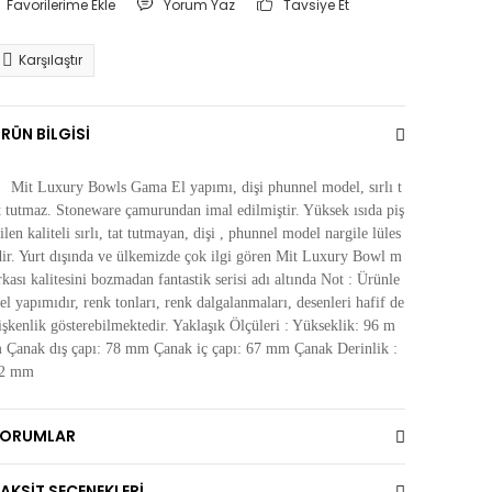
Yorum Yaz
Tavsiye Et
Karşılaştır
RÜN BİLGİSİ
Mit Luxury Bowls Gama El yapımı, dişi phunnel model, sırlı t
t tutmaz. Stoneware çamurundan imal edilmiştir. Yüksek ısıda piş
rilen kaliteli sırlı, tat tutmayan, dişi , phunnel model nargile lüles
dir. Yurt dışında ve ülkemizde çok ilgi gören Mit Luxury Bowl m
rkası kalitesini bozmadan fantastik serisi adı altında Not : Ürünle
 el yapımıdır, renk tonları, renk dalgalanmaları, desenleri hafif de
işkenlik gösterebilmektedir. Yaklaşık Ölçüleri : Yükseklik: 96 m
 Çanak dış çapı: 78 mm Çanak iç çapı: 67 mm Çanak Derinlik :
2 mm
YORUMLAR
AKSİT SEÇENEKLERİ