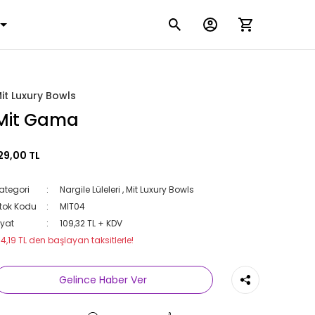
it Luxury Bowls
Mit Gama
29,00 TL
ategori
Nargile Lüleleri
,
Mit Luxury Bowls
tok Kodu
MIT04
iyat
109,32 TL + KDV
14,19 TL den başlayan taksitlerle!
Gelince Haber Ver