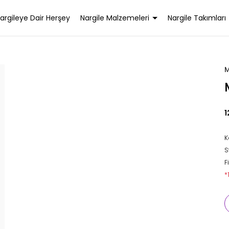
argileye Dair Herşey
Nargile Malzemeleri
Nargile Takımları
M
1
K
S
F
*