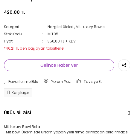
420,00 TL
Kategori
Nargile Lüleleri
,
Mit Luxury Bowls
Stok Kodu
MIT05
Fiyat
350,00 TL + KDV
*46,21 TL den başlayan taksitlerle!
Gelince Haber Ver
Yorum Yaz
Tavsiye Et
Karşılaştır
ÜRÜN BİLGİSİ
Mit Luxury Bowl Beta
-Mit bowl Ülkemizde üretim yapan yerli firmalarımızdan biridir,mazisi