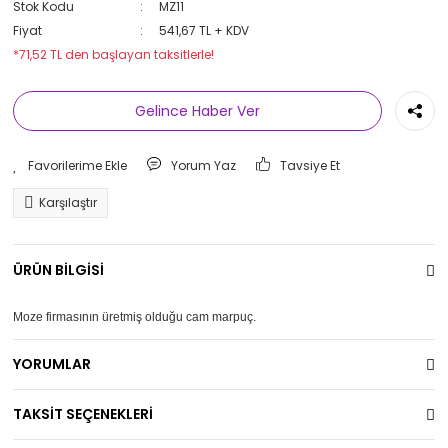
Stok Kodu
MZ11
Fiyat
541,67 TL + KDV
*71,52 TL den başlayan taksitlerle!
Gelince Haber Ver
Yorum Yaz
Tavsiye Et
Karşılaştır
ÜRÜN BİLGİSİ
Moze firmasının üretmiş olduğu cam marpuç.
YORUMLAR
TAKSİT SEÇENEKLERİ