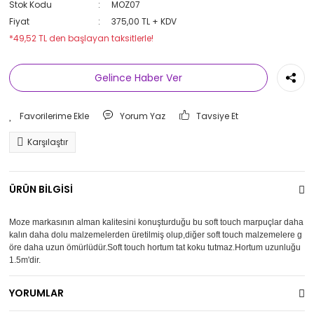
Stok Kodu
MOZ07
Fiyat
375,00 TL + KDV
*49,52 TL den başlayan taksitlerle!
Gelince Haber Ver
Yorum Yaz
Tavsiye Et
Karşılaştır
ÜRÜN BİLGİSİ
Moze markasının alman kalitesini konuşturduğu bu soft touch marpuçlar daha
kalın daha dolu malzemelerden üretilmiş olup,diğer soft touch malzemelere g
öre daha uzun ömürlüdür.Soft touch hortum tat koku tutmaz.Hortum uzunluğu
1.5m'dir.
YORUMLAR