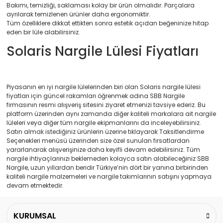
Bakımı, temizliği, saklaması kolay bir ürün olmalıdır. Parçalara
ayrılarak temizlenen ürünler daha ergonomiktir.
Tüm özelliklere dikkat ettikten sonra estetik açıdan beğeninize hitap
eden bir lüle alabilirsiniz.
Solaris Nargile Lülesi Fiyatları
Piyasanın en iyi nargile lülelerinden biri olan Solaris nargile lülesi
fiyatları için güncel rakamları öğrenmek adına SBB Nargile
firmasının resmi alışveriş sitesini ziyaret etmenizi tavsiye ederiz. Bu
platform üzerinden aynı zamanda diğer kaliteli markalara ait nargile
lüleleri veya diğer tüm nargile ekipmanlarını da inceleyebilirsiniz.
Satın almak istediğiniz ürünlerin üzerine tıklayarak Taksitlendirme
Seçenekleri menüsü üzerinden size özel sunulan fırsatlardan
yararlanarak alışverişinize daha keyifli devam edebilirsiniz. Tüm
nargile ihtiyaçlarınızı beklemeden kolayca satın alabileceğiniz SBB
Nargile, uzun yıllardan beridir Türkiye’nin dört bir yanına birbirinden
kaliteli nargile malzemeleri ve nargile takımlarının satışını yapmaya
devam etmektedir.
KURUMSAL