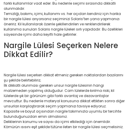
farklı kullanımlar vaat eder. Bu nedenle seçimi sırasında dikkatli
olunmalıdır.
Temizliği, bakımı, içimi, kullanımı vs. her açıdan kendiniz için harika
bir
nargile lülesi
arıyorsanız seçiminizi Solaris’ten yana yapmanızı
öneririz. Kil kullanılarak özenle şekillendirilen ve renklendirilerek
kullanıma sunulan Solaris nargile lüleleri sırlı yapıdadır. Bu özellikleri
sayesinde içimi daha keyifli hale getirirler.
Nargile Lülesi Seçerken Nelere
Dikkat Edilir?
Nargile lülesi seçerken dikkat etmeniz gereken noktalardan bazılarını
şu şekilde belirtebiliriz;
İlk dikkatli olunması gereken unsur nargile lülesinin hangi
malzemeden yapılmış olduğudur. Cam lülelerde kırılma riski, kil
lülelerde şık bir görünüm gibi farklı avantaj ve dezavantajlar
mevcuttur. Bu nedenle materyal konusuna dikkat ettikten sonra diğer
unsurları karşılaştırarak seçim yapmanızı tavsiye ediyoruz.
Kapasite ve boyut açısından nargile takımınızla uyumlu bir tercihte
bulunduğunuzdan emin olmalısınız.
Deliklerinin konumu ve sayısı da içimi etkilediği için önemlidir.
Kömürün ısısını eşit şekilde tütüne ileten bir nargile lülesi seçmelisiniz.