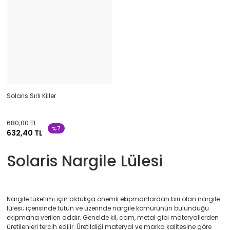
Solaris Sırlı Killer
680,00 TL
%7
632,40 TL
Solaris Nargile Lülesi
Nargile tüketimi için oldukça önemli ekipmanlardan biri olan nargile
lülesi; içerisinde tütün ve üzerinde nargile kömürünün bulunduğu
ekipmana verilen addır. Genelde kil, cam, metal gibi materyallerden
üretilenleri tercih edilir. Üretildiği materyal ve marka kalitesine göre